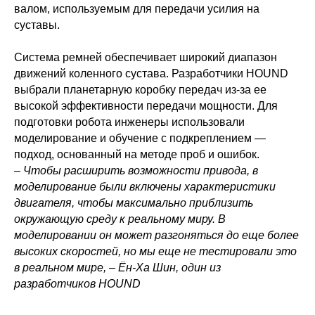
валом, используемым для передачи усилия на
суставы.
Система ремней обеспечивает широкий диапазон
движений коленного сустава. Разработчики HOUND
выбрали планетарную коробку передач из-за ее
высокой эффективности передачи мощности. Для
подготовки робота инженеры использовали
Политика конфиденциальности
моделирование и обучение с подкреплением —
© 2015-2026 НАУРР. Все права защищены.
При использовании материалов ссылка на ROBOTUNION.RU — обязательна
подход, основанный на методе проб и ошибок.
– Чтобы расширить возможности привода, в
© 2015-2026 НАУРР. Все права защищены. При использовании материалов
ссылка на ROBOTUNION.RU — обязательна
моделирование были включены характеристики
двигателя, чтобы максимально приблизить
окружающую среду к реальному миру. В
моделировании он может разгоняться до еще более
высоких скоростей, но мы еще не тестировали это
в реальном мире, – Ён-Ха Шин, один из
разработчиков HOUND