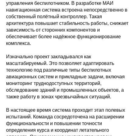
управления беспилотником. В разработке МАИ
навигационная система встроена непосредственно в
собственный полётный контроллер. Такая
архитектура повышает стабильность работы, снижает
зависимость от сторонних компонентов и
обеспечивает более надёжное функционирование
комплекса.
Изначально проект закладывался как
масштабируемый. Это позволяет адаптировать
технологию под различные типы беспилотных
авиационных систем и прикладные задачи, включая
мониторинг труднодоступных территорий,
обследование зданий и промышленных объектов, а
Политика конфиденциальности
также работу в зонах чрезвычайных ситуаций.
© 2015-2026 НАУРР. Все права защищены.
При использовании материалов ссылка на ROBOTUNION.RU — обязательна
В настоящее время система проходит этап полевых
© 2015-2026 НАУРР. Все права защищены. При использовании материалов
ссылка на ROBOTUNION.RU — обязательна
испытаний. Команда сосредоточена на расширении
функциональности и повышении точности
определения курса и координат летательного