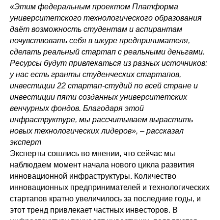
«Этим федеральным проектом Платформа
университетского технологического образования
даёт возможность студентам и аспирантам
почувствовать себя в шкуре предпринимателя,
сделать реальный стартап с реальными деньгами.
Ресурсы будут привлекаться из разных источников:
Политика конфиденциальности
у нас есть гранты студенческих стартапов,
© 2015-2026 НАУРР. Все права защищены.
При использовании материалов ссылка на ROBOTUNION.RU — обязательна
инвестиции 22 стартап-студий по всей стране и
инвестиции пяти созданных университетских
© 2015-2026 НАУРР. Все права защищены. При использовании материалов
ссылка на ROBOTUNION.RU — обязательна
венчурных фондов. Благодаря этой
инфраструктуре, мы рассчитываем вырастить
новых технологических лидеров», – рассказал
эксперт
Эксперты сошлись во мнении, что сейчас мы
наблюдаем момент начала нового цикла развития
инновационной инфраструктуры. Количество
инновационных предпринимателей и технологических
стартапов кратно увеличилось за последние годы, и
этот тренд привлекает частных инвесторов. В