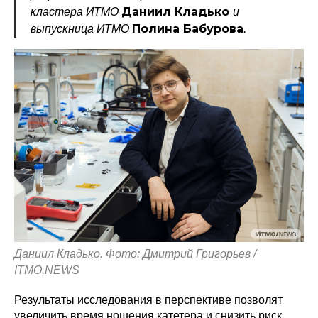
Даниил Кладько
кластера ИТМО
и
Полина Бабурова
выпускница ИТМО
.
Политика конфиденциальности
© 2015-2026 НАУРР. Все права защищены.
При использовании материалов ссылка на ROBOTUNION.RU — обязательна
© 2015-2026 НАУРР. Все права защищены. При использовании материалов
ссылка на ROBOTUNION.RU — обязательна
Даниил Кладько. Фото: Дмитрий Григорьев /
ITMO.NEWS
Результаты исследования в перспективе позволят
увеличить время ношения катетера и снизить риск