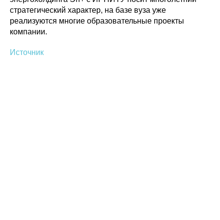
При использовании материалов ссылка на ROBOTUNION.RU — обязательна
стратегический характер, на базе вуза уже
реализуются многие образовательные проекты
© 2015-2026 НАУРР. Все права защищены. При использовании материалов
ссылка на ROBOTUNION.RU — обязательна
компании.
Источник