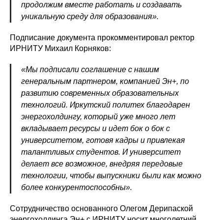
продолжим вместе работать и создавать
уникальную среду для образования».
Подписание документа прокомментировал ректор
ИРНИТУ Михаил Корняков:
«Мы подписали соглашение с нашим
генеральным партнером, компанией Эн+, по
развитию современных образовательных
технологий. Иркутский политех благодарен
энергохолдингу, который уже много лет
вкладывает ресурсы и идет бок о бок с
университетом, готовя кадры и привлекая
талантливых студентов. И университет
делает все возможное, внедряя передовые
технологии, чтобы выпускники были как можно
более конкурентоспособны».
Сотрудничество основанного Олегом Дерипаской
Политика конфиденциальности
энергохолдинга Эн+ с ИРНИТУ носит многолетний
© 2015-2026 НАУРР. Все права защищены.