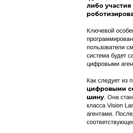
либо участия
роботизирова
Ключевой особен
программировани
пользователи см
система будет 
цифровыми аген
Как следует из 
цифровыми се
шину
. Она ста
класса Vision L
агентами. После
соответствующе