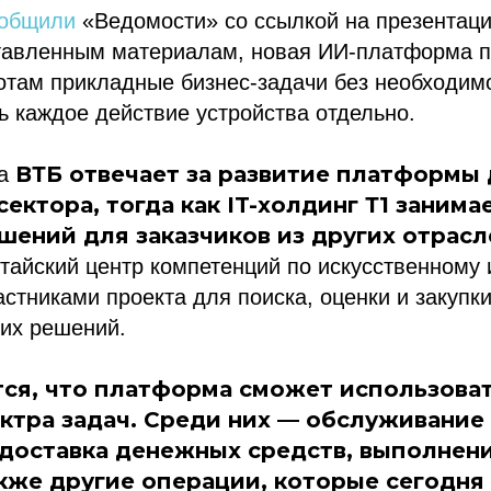
общили
«Ведомости» со ссылкой на презентац
тавленным материалам, новая ИИ-платформа п
отам прикладные бизнес-задачи без необходим
 каждое действие устройства отдельно.
ВТБ отвечает за развитие платформы
та
ектора, тогда как IT-холдинг Т1 занима
шений для заказчиков из других отрасл
итайский центр компетенций по искусственному 
астниками проекта для поиска, оценки и закупк
ких решений.
ся, что платформа сможет использоват
ктра задач. Среди них — обслуживание 
 доставка денежных средств, выполнен
акже другие операции, которые сегодня