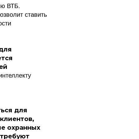
ию ВТБ.
озволит ставить
ости
 для
ется
ей
интеллекту
и
ься для
клиентов,
ие охранных
 требуют