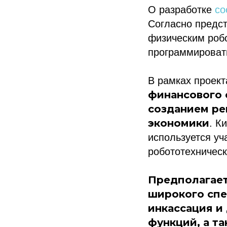
О разработке
со
Согласно предс
физическим роб
программировать
В рамках проек
финансового с
созданием ре
экономики
. К
используется уч
робототехничес
Предполагает
широкого спе
инкассация и
функций, а т