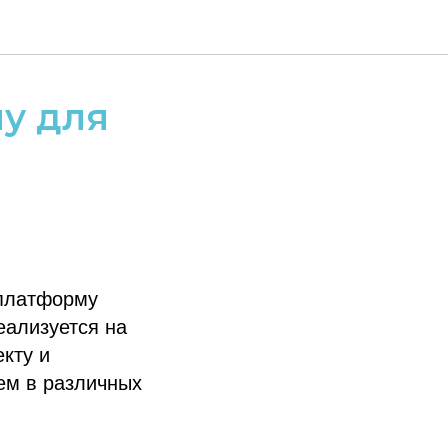
му для
 платформу
еализуется на
кту и
ем в различных