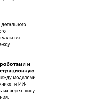
 детального
ого
ктуальная
между
роботами и
теграционную
 между моделями
хнике, и ИИ-
ь их через шину
ния.