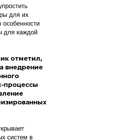
упростить
ры для их
в особенности
ы для каждой
ик отметил,
на внедрение
нного
ес-процессы
авление
лизированных
ткрывает
х систем в