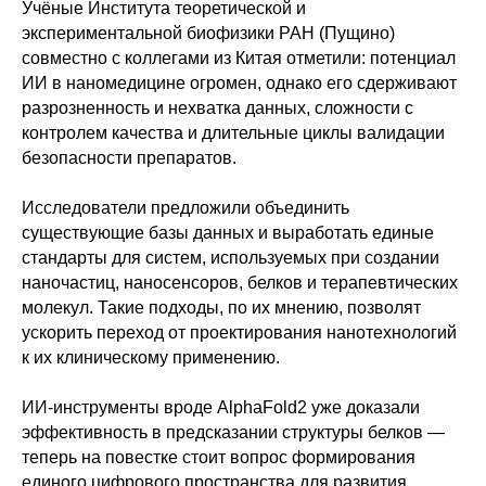
Учёные Института теоретической и
экспериментальной биофизики РАН (Пущино)
совместно с коллегами из Китая отметили: потенциал
ИИ в наномедицине огромен, однако его сдерживают
разрозненность и нехватка данных, сложности с
контролем качества и длительные циклы валидации
безопасности препаратов.
Исследователи предложили объединить
существующие базы данных и выработать единые
стандарты для систем, используемых при создании
наночастиц, наносенсоров, белков и терапевтических
молекул. Такие подходы, по их мнению, позволят
ускорить переход от проектирования нанотехнологий
к их клиническому применению.
Политика конфиденциальности
© 2015-2026 НАУРР. Все права защищены.
ИИ-инструменты вроде AlphaFold2 уже доказали
При использовании материалов ссылка на ROBOTUNION.RU — обязательна
эффективность в предсказании структуры белков —
© 2015-2026 НАУРР. Все права защищены. При использовании материалов
теперь на повестке стоит вопрос формирования
ссылка на ROBOTUNION.RU — обязательна
единого цифрового пространства для развития