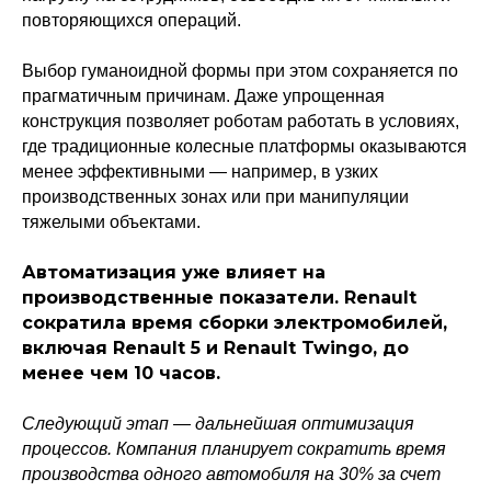
повторяющихся операций.
Выбор гуманоидной формы при этом сохраняется по
прагматичным причинам. Даже упрощенная
Политика конфиденциальности
конструкция позволяет роботам работать в условиях,
© 2015-2026 НАУРР. Все права защищены.
При использовании материалов ссылка на ROBOTUNION.RU — обязательна
где традиционные колесные платформы оказываются
менее эффективными — например, в узких
© 2015-2026 НАУРР. Все права защищены. При использовании материалов
производственных зонах или при манипуляции
ссылка на ROBOTUNION.RU — обязательна
тяжелыми объектами.
Автоматизация уже влияет на
производственные показатели. Renault
сократила время сборки электромобилей,
включая Renault 5 и Renault Twingo, до
менее чем 10 часов.
Следующий этап — дальнейшая оптимизация
процессов. Компания планирует сократить время
производства одного автомобиля на 30% за счет