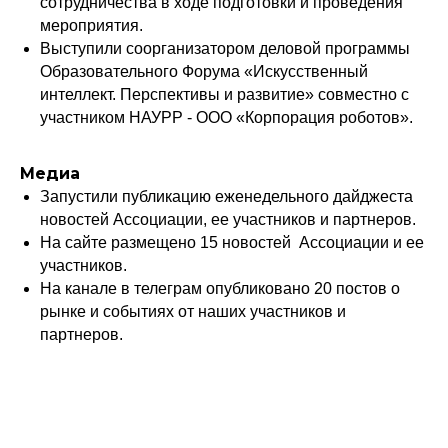
сотрудничества в ходе подготовки и проведения
мероприятия.
Политика конфиденциальности
Выступили соорганизатором деловой программы
© 2015-2026 НАУРР. Все права защищены.
При использовании материалов ссылка на ROBOTUNION.RU — обязательна
Образовательного Форума «Искусственный
интеллект. Перспективы и развитие» совместно с
© 2015-2026 НАУРР. Все права защищены. При использовании материалов
ссылка на ROBOTUNION.RU — обязательна
участником НАУРР - ООО «Корпорация роботов».
Медиа
Запустили публикацию еженедельного дайджеста
новостей Ассоциации, ее участников и партнеров.
На сайте размещено 15 новостей Ассоциации и ее
участников.
На канале в телеграм опубликовано 20 постов о
рынке и событиях от наших участников и
партнеров.