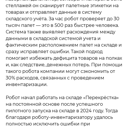
стеллажей он сканирует палетные этикетки на
товарах и отправляет данные в систему
складского учёта. За час робот проверяет до 30
тысяч палет — это в 500 раз быстрее человека.
Система также выявляет расхождения между
данными в складской системой учета и
фактическим расположением палет на складе и
сразу исправляет ошибки. Такой подход
помогает избежать дефицита товаров на полках
и, как следствие, денежных потерь. При помощи
такого робота компании могут сэкономить от
30% расходов, связанных с проведением
инвентаризации.
Робот начал работать на складе «Перекрёстка»
на постоянной основе после успешного
пилотного запуска на складе в 2024 году. Тогда
благодаря роботу-инвентаризатору удалось
Политика конфиденциальности
полностью исключить ошибки при
© 2015-2026 НАУРР. Все права защищены.
При использовании материалов ссылка на ROBOTUNION.RU —