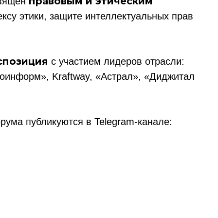
правовым и этическим
священ
ксу этики, защите интеллектуальных прав
спозиция
с участием лидеров отрасли:
оинформ», Kraftway, «Астрал», «Диджитал
рума публикуются в Telegram-канале:
ссылка на ROBOTUNION.RU — обязательна
се права защищены.
териалов ссылка на ROBOTUNION.RU — обязательна