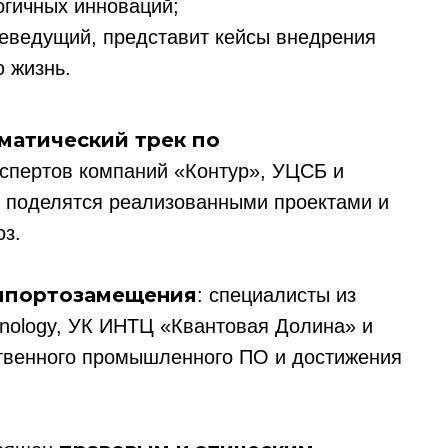
огичных инноваций;
елеведущий, представит кейсы внедрения
 жизнь.
матический трек по
кспертов компаний «Контур», УЦСБ и
ы поделятся реализованными проектами и
оз.
мпортозамещения
: специалисты из
echnology, УК ИНТЦ «Квантовая Долина» и
ственного промышленного ПО и достижения