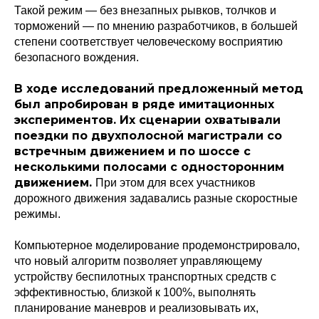
Такой режим — без внезапных рывков, толчков и
торможений — по мнению разработчиков, в большей
степени соответствует человеческому восприятию
безопасного вождения.
В ходе исследований предложенный метод
был апробирован в ряде имитационных
Политика конфиденциальности
экспериментов. Их сценарии охватывали
© 2015-2026 НАУРР. Все права защищены.
При использовании материалов ссылка на ROBOTUNION.RU — обязательна
поездки по двухполосной магистрали со
встречным движением и по шоссе с
© 2015-2026 НАУРР. Все права защищены. При использовании материалов
ссылка на ROBOTUNION.RU — обязательна
несколькими полосами с односторонним
движением.
При этом для всех участников
дорожного движения задавались разные скоростные
режимы.
Компьютерное моделирование продемонстрировало,
что новый алгоритм позволяет управляющему
устройству беспилотных транспортных средств с
эффективностью, близкой к 100%, выполнять
планирование маневров и реализовывать их,