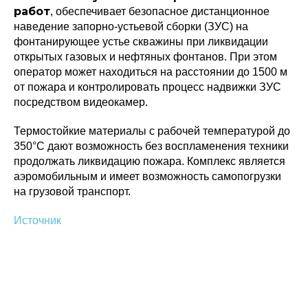
работ
, обеспечивает безопасное дистанционное
наведение запорно-устьевой сборки (ЗУС) на
фонтанирующее устье скважины при ликвидации
открытых газовых и нефтяных фонтанов. При этом
оператор может находиться на расстоянии до 1500 м
от пожара и контролировать процесс надвижки ЗУС
Политика конфиденциальности
посредством видеокамер.
© 2015-2026 НАУРР. Все права защищены.
При использовании материалов ссылка на ROBOTUNION.RU — обязательна
Термостойкие материалы с рабочей температурой до
© 2015-2026 НАУРР. Все права защищены. При использовании материалов
ссылка на ROBOTUNION.RU — обязательна
350°С дают возможность без воспламенения техники
продолжать ликвидацию пожара. Комплекс является
аэромобильным и имеет возможность самопогрузки
на грузовой транспорт.
Источник