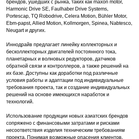
брендов, ушедших с рынка, таких как maxon motor,
Harmonic Drive SE, Faulhaber Drive Systems,
Portescap, TQ Robodrive, Celera Motion, Bühler Motor,
‎Ebm-papst, Allied Motion, Kollmorgen, Spinea, Nabtesco,
Neugart и других.
Иннодрайв предлагает линейку коллекторных и
бесколлекторных двигателей постоянного тока,
планетарных и волновых редукторов, датчиков
обратной связи и контроллеров, а также решений на
их базе. Доступны как доработки под различные
условия работы и адаптации под индивидуальные
требования проекта, так и создание индивидуальных
решений на основе имеющихся наработок и
технологий.
Использование продукции новых азиатских брендов
сопряжено с финансовыми затратами и рисками
Политика конфиденциальности
несоответствия изделия техническим требованиям
© 2015-2026 НАУРР. Все права защищены.
При использовании материалов ссылка на ROBOTUNION.RU — обязательна
проекта. Понимая возможные опасения клиентов,