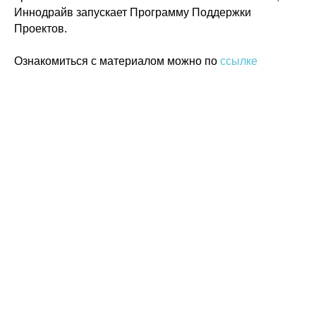
Иннодрайв запускает Программу Поддержки
© 2015-2026 НАУРР. Все права защищены. При использовании материалов
ссылка на ROBOTUNION.RU — обязательна
Проектов.
Ознакомиться с материалом можно по
ссылке