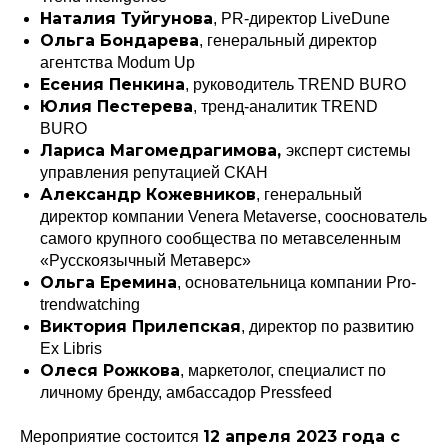
Наталия Туйгунова
, PR-директор LiveDune
Ольга Бондарева
, генеральный директор
агентства Modum Up
Есения Пенкина
, руководитель TREND BURO
Юлия Пестерева
, тренд-аналитик TREND
BURO
Лариса Магомедрагимова,
эксперт системы
управления репутацией СКАН
Александр Кожевников
, генеральный
директор компании Venera Metaverse, сооснователь
самого крупного сообщества по метавселенным
«Русскоязычный Метаверс»
Ольга Еремина
, основательница компании Pro-
Политика конфиденциальности
© 2015-2026 НАУРР. Все права защищены.
trendwatching
При использовании материалов ссылка на ROBOTUNION.RU — обязательна
Виктория Прилепская
, директор по развитию
© 2015-2026 НАУРР. Все права защищены. При использовании материалов
Ex Libris
ссылка на ROBOTUNION.RU — обязательна
Олеся Рожкова
, маркетолог, специалист по
личному бренду, амбассадор Pressfeed
12 апреля 2023 года с
Мероприятие состоится