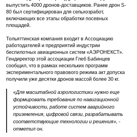
выпустить 4000 дронов-доставщиков. Ранее дрон S-
80 был сертифицирован для сельхозработ,
включающих все этапы обработки посевных
площадей.
Тольяттинская компания входит в Ассоциацию
работодателей и предприятий индустрии
беспилотных авиационных систем «АЭРОНЕКСТ».
Гендиректор этой ассоциации Глеб Бабинцев
сообщил, что в рамках нескольких программ
экспериментального правового режима акт допуска
получили уже десятки дронов массой более 30 кг.
«Для масштабной аэрологистики нужно еще
формировать требования по навигационной
устойчивости, работе систем аварийного
Политика конфиденциальности
приземления, цифровой связи, разрабатывать
© 2015-2026 НАУРР. Все права защищены.
При использовании материалов ссылка на ROBOTUNION.RU — обязательна
соответствующие технологии и решения», -
отметил он.
© 2015-2026 НАУРР. Все права защищены. При использовании материалов
ссылка на ROBOTUNION.RU — обязательна