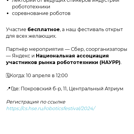
лекторий от ведущих спикеров индустрии
робототехники
соревнование роботов
Участие
бесплатное
, а наш фестиваль открыт
для всех желающих.
Партнёр мероприятия — Сбер, соорганизаторы
— Яндекс и
Национальная ассоциация
участников рынка робототехники (НАУРР)
.
🗓️Когда: 10 апреля в 12:00
📍Где: Покровский б-р, 11, Центральный Атриум
Регистрация по ссылке
https://cs.hse.ru/roboticsfestival/2024/
Политика конфиденциальности
© 2015-2026 НАУРР. Все права защищены.
При использовании материалов ссылка на ROBOTUNION.RU —