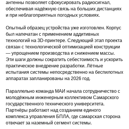
антенны позволяет сфокусировать радиосигнал,
обеспечивая надёжную связь на больших дистанциях
и при неблагоприятных погодных условиях.
Опытный образец устройства уже изготовлен. Корпус
был напечатан с применением аддитивных
технологий на 3D-принтере. Следующий этап проекта
связан с технологической оптимизацией конструкции
— упрощением производства и снижением массы.
Эти шаги должны сократить себестоимость и ускорить
практическое внедрение разработки. Лётные
испытания системы непосредственно на беспилотных
аппаратах запланированы на 2026 год.
Параллельно команда МАИ начала сотрудничество с
Политика конфиденциальности
молодёжным инженерным коллективом Самарского
© 2015-2026 НАУРР. Все права защищены.
При использовании материалов ссылка на ROBOTUNION.RU — обязательна
государственного технического университета.
Партнёры работают над созданием единого
© 2015-2026 НАУРР. Все права защищены. При использовании материалов
ссылка на ROBOTUNION.RU — обязательна
комплекса управления БПЛА, где самарская сторона
отвечает за наземный сегмент системы.