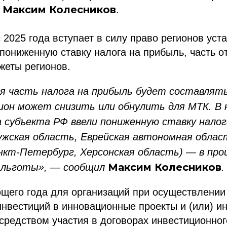
Максим Колесников
и
.
с 2025 года вступает в силу право регионов уст
ониженную ставку налога на прибыль, часть от
жеты регионов.
я часть налога на прибыль будет составлят
ион может снизить или обнулить для МТК. В
а субъекта РФ ввели пониженную ставку налог
ужская область, Еврейская автономная област
нкт-Петербург, Херсонская область) — в про
Максим Колесников
я льготы», — сообщил
.
щего года для организаций при осуществлении
инвестиций в инновационные проекты и (или) 
средством участия в договорах инвестиционно