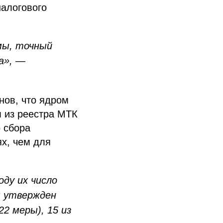
налогового
мы, точный
а», —
нов, что ядром
 из реестра МТК
 сбора
х, чем для
оду их число
м утвержден
22 меры), 15 из