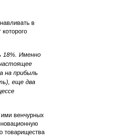
анавливать в
 которого
ь 18%. Именно
 настоящее
а на прибыль
ь), еще два
цессе
 ими венчурных
инновационную
го товарищества