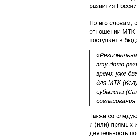
развития Росси
По его словам, 
отношении МТК п
поступает в бюд
«Региональна
эту долю рег
время уже дв
для МТК (Кал
субъекта (Са
согласовани
Также со следую
и (или) прямых 
деятельность по