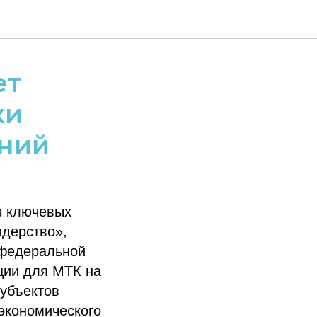
ет
ки
аний
з ключевых
идерство»,
 федеральной
ции для МТК на
субъектов
экономического