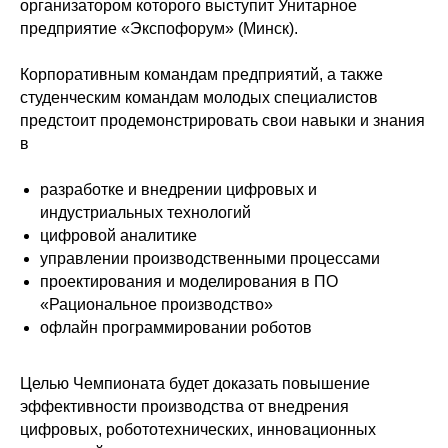
организатором которого выступит Унитарное
предприятие «Экспофорум» (Минск).
Корпоративным командам предприятий, а также
студенческим командам молодых специалистов
предстоит продемонстрировать свои навыки и знания
в
разработке и внедрении цифровых и
индустриальных технологий
цифровой аналитике
управлении производственными процессами
проектирования и моделирования в ПО
«Рациональное производство»
офлайн программировании роботов
Политика конфиденциальности
© 2015-2026 НАУРР. Все права защищены.
Целью Чемпионата будет доказать повышение
При использовании материалов ссылка на ROBOTUNION.RU — обязательна
эффективности производства от внедрения
© 2015-2026 НАУРР. Все права защищены. При использовании материалов
цифровых, робототехнических, инновационных
ссылка на ROBOTUNION.RU — обязательна