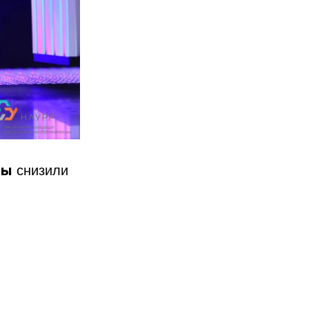
вы
снизили