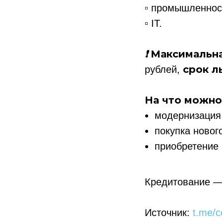
▫️
промышленнос
▫️
IT.
❗️
Максимальна
срок
л
рублей,
На что можно
модернизация
покупка новог
приобретение
Кредитование —
Источник:
t.me/