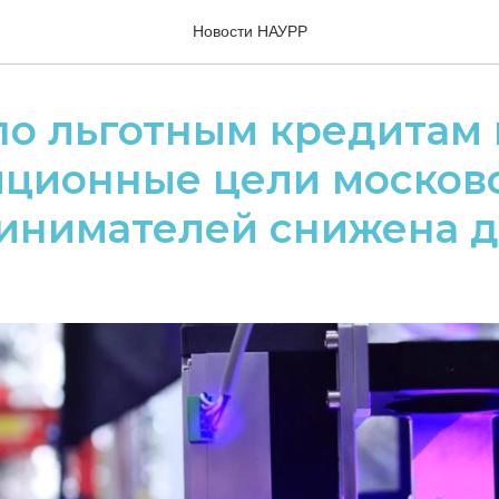
Новости НАУРР
по льготным кредитам 
иционные цели москов
инимателей снижена д