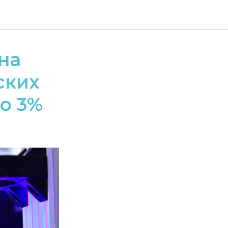
на
ских
о 3%