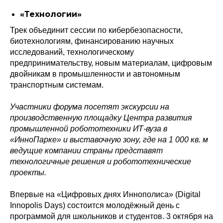
«Технологии»
Трек объединит сессии по кибербезопасности,
биотехнологиям, финансированию научных
исследований, технологическому
предпринимательству, новым материалам, цифровым
двойникам в промышленности и автономным
транспортным системам.
Участники форума посетят экскурсии на
производственную площадку Центра развития
промышленной робототехники ИТ-вуза в
«ИнноПарке» и выставочную зону, где на 1 000 кв. м
ведущие компании страны представят
технологичные решения и робототехнические
Политика конфиденциальности
© 2015-2026 НАУРР. Все права защищены.
проекты.
При использовании материалов ссылка на ROBOTUNION.RU — обязательна
Впервые на «Цифровых днях Иннополиса» (Digital
© 2015-2026 НАУРР. Все права защищены. При использовании материалов
ссылка на ROBOTUNION.RU — обязательна
Innopolis Days) состоится молодёжный день с
программой для школьников и студентов. 3 октября на