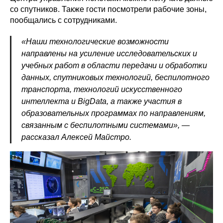
со спутников. Также гости посмотрели рабочие зоны,
пообщались с сотрудниками.
Политика конфиденциальности
«Наши технологические возможности
© 2015-2026 НАУРР. Все права защищены.
При использовании материалов ссылка на ROBOTUNION.RU — обязательна
направлены на усиление исследовательских и
учебных работ в области передачи и обработки
© 2015-2026 НАУРР. Все права защищены. При использовании материалов
ссылка на ROBOTUNION.RU — обязательна
данных, спутниковых технологий, беспилотного
транспорта, технологий искусственного
интеллекта и BigData, а также участия в
образовательных программах по направлениям,
связанным с беспилотными системами», —
рассказал Алексей Майстро.