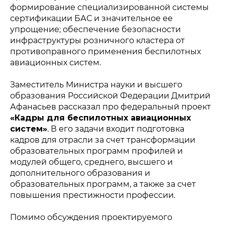
формирование специализированной системы
сертификации БАС и значительное ее
упрощение; обеспечение безопасности
инфраструктуры розничного кластера от
противоправного применения беспилотных
авиационных систем.
Заместитель Министра науки и высшего
образования Российской Федерации Дмитрий
Афанасьев рассказал про федеральный проект
«Кадры для беспилотных авиационных
систем»
. В его задачи входит подготовка
кадров для отрасли за счет трансформации
Политика конфиденциальности
образовательных программ профилей и
© 2015-2026 НАУРР. Все права защищены.
При использовании материалов ссылка на ROBOTUNION.RU —
обязательна
модулей общего, среднего, высшего и
дополнительного образования и
© 2015-2026 НАУРР. Все права защищены. При использовании
материалов ссылка на ROBOTUNION.RU — обязательна
образовательных программ, а также за счет
повышения престижности профессии.
Помимо обсуждения проектируемого