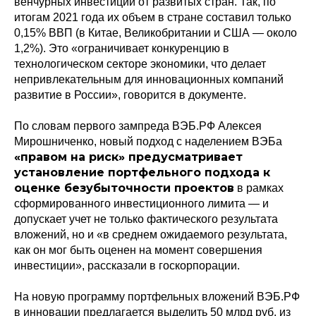
венчурных инвестиций от развитых стран. Так, по
итогам 2021 года их объем в стране составил только
0,15% ВВП (в Китае, Великобритании и США — около
1,2%). Это «ограничивает конкуренцию в
технологическом секторе экономики, что делает
непривлекательным для инновационных компаний
развитие в России», говорится в документе.
Политика конфиденциальности
© 2015-2026 НАУРР. Все права защищены.
По словам первого зампреда ВЭБ.РФ Алексея
При использовании материалов ссылка на ROBOTUNION.RU — обязательна
Мирошниченко, новый подход с наделением ВЭБа
«правом на риск» предусматривает
© 2015-2026 НАУРР. Все права защищены. При использовании материалов
ссылка на ROBOTUNION.RU — обязательна
установление портфельного подхода к
оценке безубыточности проектов
в рамках
сформированного инвестиционного лимита — и
допускает учет не только фактического результата
вложений, но и «в среднем ожидаемого результата,
как он мог быть оценен на момент совершения
инвестиции», рассказали в госкорпорации.
На новую программу портфельных вложений ВЭБ.РФ
в инновации предлагается выделить 50 млрд руб. из