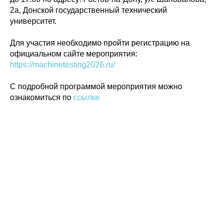
2а, Донской государственный технический
университет.
Политика конфиденциальности
© 2015-2026 НАУРР. Все права защищены.
При использовании материалов ссылка на ROBOTUNION.RU — обязательна
Для участия необходимо пройти регистрацию на
официальном сайте мероприятия:
© 2015-2026 НАУРР. Все права защищены. При использовании материалов
ссылка на ROBOTUNION.RU — обязательна
https://machinetesting2026.ru/
С подробной программой мероприятия можно
ознакомиться по
ссылке