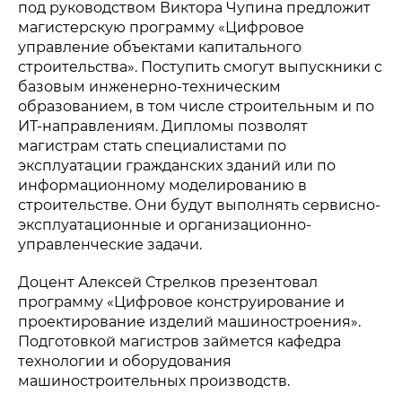
под руководством Виктора Чупина предложит
магистерскую программу «Цифровое
управление объектами капитального
строительства». Поступить смогут выпускники с
базовым инженерно-техническим
образованием, в том числе строительным и по
ИТ-направлениям. Дипломы позволят
магистрам стать специалистами по
эксплуатации гражданских зданий или по
информационному моделированию в
строительстве. Они будут выполнять сервисно-
эксплуатационные и организационно-
управленческие задачи.
Политика конфиденциальности
© 2015-2026 НАУРР. Все права защищены.
При использовании материалов ссылка на ROBOTUNION.RU —
Доцент Алексей Стрелков презентовал
обязательна
программу «Цифровое конструирование и
© 2015-2026 НАУРР. Все права защищены. При использовании
проектирование изделий машиностроения».
материалов ссылка на ROBOTUNION.RU — обязательна
Подготовкой магистров займется кафедра
технологии и оборудования
машиностроительных производств.