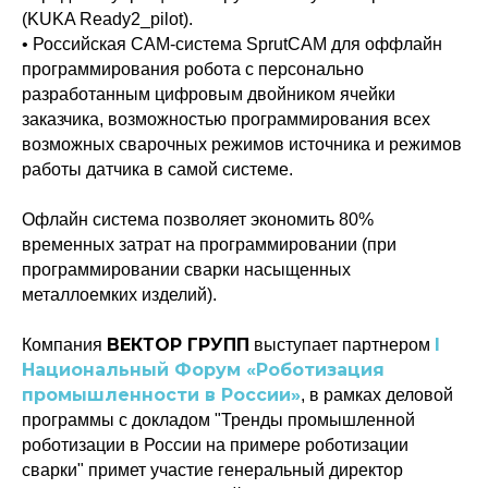
(KUKA Ready2_pilot).
• Российская CAM-система SprutCAM для оффлайн
программирования робота с персонально
разработанным цифровым двойником ячейки
заказчика, возможностью программирования всех
возможных сварочных режимов источника и режимов
работы датчика в самой системе.
Офлайн система позволяет экономить 80%
временных затрат на программировании (при
программировании сварки насыщенных
металлоемких изделий).
ВЕКТОР ГРУПП
I
Компания
выступает партнером
Национальный Форум «Роботизация
Политика конфиденциальности
промышленности в России»
, в рамках деловой
© 2015-2026 НАУРР. Все права защищены.
При использовании материалов ссылка на ROBOTUNION.RU — обязательна
программы с докладом "Тренды промышленной
роботизации в России на примере роботизации
© 2015-2026 НАУРР. Все права защищены. При использовании материалов
ссылка на ROBOTUNION.RU — обязательна
сварки" примет участие генеральный директор