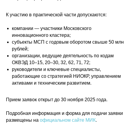
К участию в практической части допускаются:
компании — участники Московского
инновационного кластера;
субъекты МСП с годовым оборотом свыше 50 млн
рублей;
Политика конфиденциальности
организации, ведущие деятельность по кодам
© 2015-2026 НАУРР. Все права защищены.
При использовании материалов ссылка на ROBOTUNION.RU — обязательна
ОКВЭД 10–15, 20–30, 32, 62, 71, 72;
руководители и ключевые специалисты,
© 2015-2026 НАУРР. Все права защищены. При использовании материалов
ссылка на ROBOTUNION.RU — обязательна
работающие со стратегией НИОКР, управлением
активами и техническим развитием.
Прием заявок открыт до 30 ноября 2025 года.
Подробная информация и форма для подачи заявки
размещены на
официальном сайте МИК
.