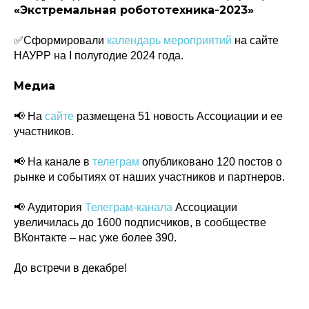
«Экстремальная робототехника-2023»
✅Сформировали
календарь мероприятий
на сайте
НАУРР на I полугодие 2024 года.
Медиа
📢 На
сайте
размещена 51 новость Ассоциации и ее
участников.
📢 На канале в
телеграм
опубликовано 120 постов о
рынке и событиях от наших участников и партнеров.
📢 Аудитория
Телеграм-канала
Ассоциации
Политика конфиденциальности
увеличилась до 1600 подписчиков, в сообществе
© 2015-2026 НАУРР. Все права защищены.
При использовании материалов ссылка на ROBOTUNION.RU — обязательна
ВКонтакте – нас уже более 390.
© 2015-2026 НАУРР. Все права защищены. При использовании материалов
До встречи в декабре!
ссылка на ROBOTUNION.RU — обязательна