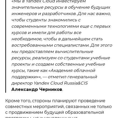
«Мы в Yandex Cloud инвестируем
значительные ресурсы в обучение будущих
инженеров и разработчиков. Для нас важно,
чтобы студенты знакомились с
современными технологиями еще с первых
курсов и имели для работы все
необходимое, чтобы в дальнейшем стать
востребованными специалистами. Для этого
мы предоставляем вычислительные
ресурсы, реализуем со студентами учебные
проекты и создаем собственные учебные
курсы, такие как «Академия облачной
поддержки»», — отметил генеральный
директор Yandex Cloud Russia&CIS
Александр Черников
.
Политика конфиденциальности
© 2015-2026 НАУРР. Все права защищены.
При использовании материалов ссылка на ROBOTUNION.RU —
Кроме того, стороны планируют проведение
обязательна
совместных мероприятий, связанных не только
© 2015-2026 НАУРР. Все права защищены. При использовании
с продвижением будущей образовательной
материалов ссылка на ROBOTUNION.RU — обязательна