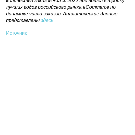
количества заказов +65%. 2022 год вошел в тройку
При использовании материалов ссылка на ROBOTUNION.RU — обязательна
лучших годов российского рынка eCommerce по
динамике числа заказов. Аналитические данные
© 2015-2026 НАУРР. Все права защищены. При использовании материалов
ссылка на ROBOTUNION.RU — обязательна
представлены
здесь
Источник