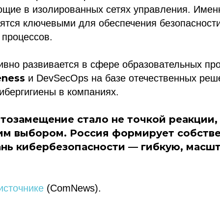
ющие в изолированных сетях управления. Имен
вятся ключевыми для обеспечения безопасност
 процессов.
ивно развивается в сфере образовательных пр
eness
и DevSecOps на базе отечественных реш
ибергигиены в компаниях.
тозамещение стало не точкой реакции,
им выбором. Россия формирует собств
нь кибербезопасности — гибкую, масш
ссылка на ROBOTUNION.RU — обязательна
источнике
(ComNews).