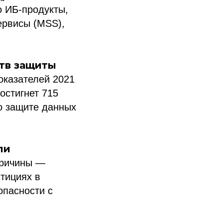
о ИБ-продукты,
ервисы (MSS),
ств защиты
показателей 2021
остигнет 715
о защите данных
ли
Причины —
стициях в
опасности с