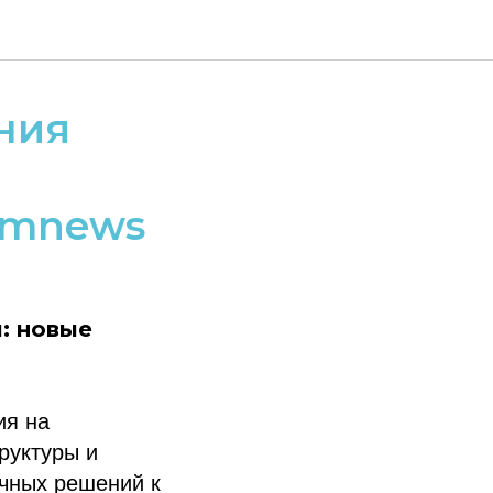
ния
omnews
: новые
ия на
руктуры и
ечных решений к