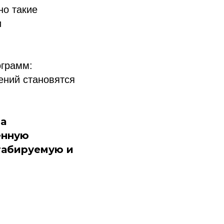
но такие
и
ограмм:
ений становятся
 а
енную
табируемую и