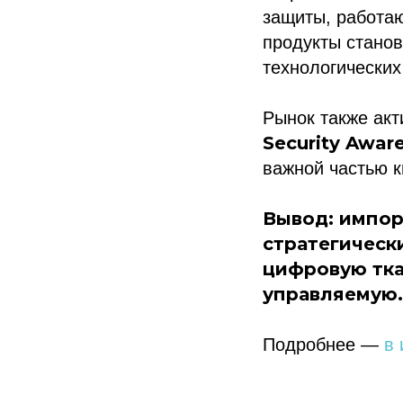
защиты, работа
продукты стано
технологических
Рынок также акт
Security Awar
важной частью к
Вывод: импор
стратегическ
цифровую тка
управляемую.
Политика конфиденциальности
© 2015-2026 НАУРР. Все права защищены. При использовании материалов 
Подробнее —
в 