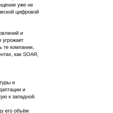
ещение уже не
ической цифровой
овлений и
 угрожает
ь те компании,
ентах, как SOAR,
туры и
даптации и
кую к западной.
ду его объём