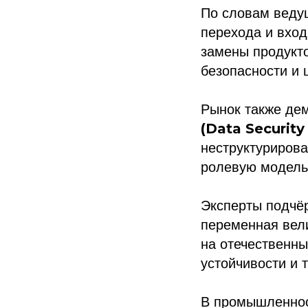
По словам ведущ
перехода и вхо
замены продукто
безопасности и
Рынок также де
(Data Security
неструктурирова
ролевую модель
Эксперты подчё
переменная вел
на отечественны
устойчивости и 
В промышленнос