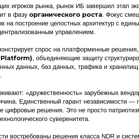
их игроков рынка, рынок ИБ завершил этап эк
органического роста
дит в фазу
. Фокус сме
в на построение целостных архитектур с един
 централизованным управлением.
монстрирует спрос на платформенные решения
 Platform)
, объединяющие защиту структурир
нных данных, баз данных, трафика и хранилищ
.
ркивают: «дружественность» зарубежных венд
ичина. Единственный гарант независимости — 
е цифровые решения. Это не просто патриотиз
технологического суверенитета.
ти востребованы решения класса NDR и систе