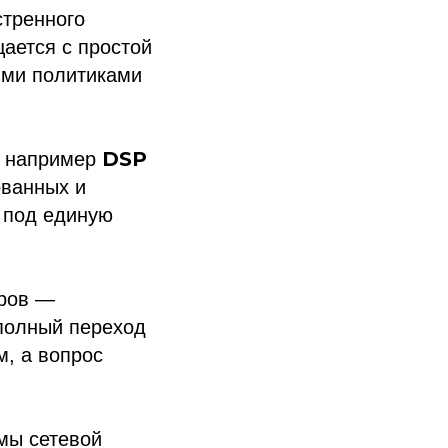
стренного
щается с простой
ыми политиками
DSP
, например
ованных и
 под единую
оров —
полный переход
м, а вопрос
мы сетевой