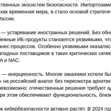
ственных экосистем безопасности. Импортозам
как временная мера, а стало основой стратег
оссии.
— устаревание иностранных решений. Без обн
бежные ИБ-продукты становятся уязвимыми, что
знес-процессов. Особенно уязвимыми оказалис
западных поставщиков в таких критических сегм
A и NAC.
2
— инерционность. Многие заказчики хотели бы
 на российский аналог без пересмотра архитек
невозможно: отечественные решения требуют а
при этом обеспечивают функциональность, близ
к кибербезопасности активно растёт. В 2024 го