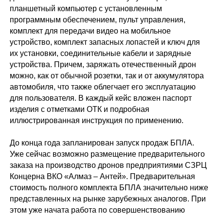
планшетный компьютер с установленным
программным обеспечением, пульт управления,
комплект для передачи видео на мобильное
устройство, комплект запасных лопастей и ключ для
их установки, соединительные кабели и зарядные
устройства. Причем, заряжать отечественный дрон
можно, как от обычной розетки, так и от аккумулятора
автомобиля, что также облегчает его эксплуатацию
для пользователя. В каждый кейс вложен паспорт
изделия с отметками ОТК и подробная
иллюстрированная инструкция по применению.
До конца года запланирован запуск продаж БПЛА.
Политика конфиденциальности
Уже сейчас возможно размещение предварительного
© 2015-2026 НАУРР. Все права защищены.
При использовании материалов ссылка на ROBOTUNION.RU — обязательна
заказа на производство дронов предприятиями СЗРЦ
Концерна ВКО «Алмаз – Антей». Предварительная
© 2015-2026 НАУРР. Все права защищены. При использовании материалов
ссылка на ROBOTUNION.RU — обязательна
стоимость полного комплекта БПЛА значительно ниже
представленных на рынке зарубежных аналогов. При
этом уже начата работа по совершенствованию