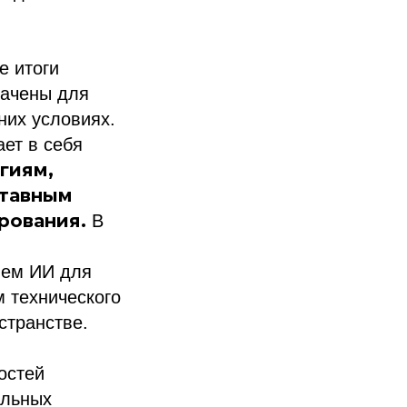
е итоги
начены для
них условиях.
ет в себя
гиям,
ставным
рования.
В
ием ИИ для
 технического
странстве.
остей
альных