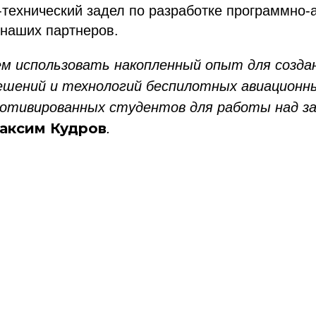
технический задел по разработке программно-
 наших партнеров.
м использовать накопленный опыт для созда
шений и технологий беспилотных авиационн
отивированных студентов для работы над за
аксим Кудров
.
ссылка на ROBOTUNION.RU — обязательна
се права защищены.
териалов ссылка на ROBOTUNION.RU — обязательна