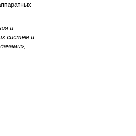
аппаратных
ния и
ых систем и
дачами»,