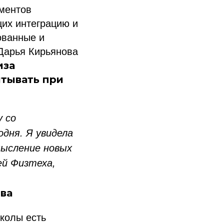
ементов
их интеграцию и
ованные и
Дарья Кирьянова
иза
итывать при
 со
дня. Я увидела
мысление новых
ей Физтеха,
ва
колы есть