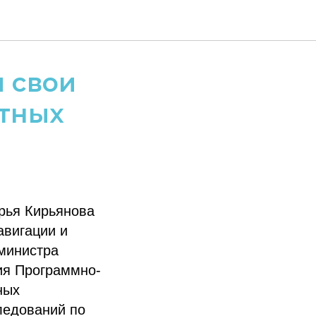
 свои
отных
рья Кирьянова
авигации и
министра
ия Программно-
ных
ледований по