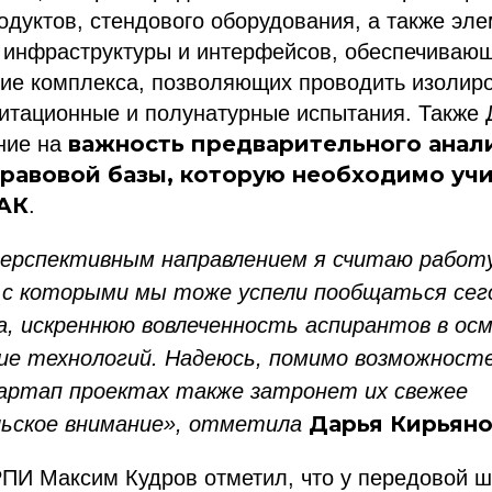
дуктов, стендового оборудования, а также эл
 инфраструктуры и интерфейсов, обеспечивающ
ие комплекса, позволяющих проводить изолир
итационные и полунатурные испытания. Также 
важность предварительного анал
ние на
равовой базы, которую необходимо уч
АК
.
ерспективным направлением я считаю работу
с которыми мы тоже успели пообщаться сего
а, искреннюю вовлеченность аспирантов в ос
ние технологий. Надеюсь, помимо возможност
артап проектах также затронет их свежее
Дарья Кирьяно
льское внимание», отметила
ПИ Максим Кудров отметил, что у передовой ш