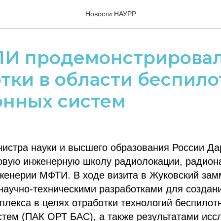
Новости НАУРР
И продемонстрировал
тки в области беспил
онных систем
истра науки и высшего образования России Да
овую инженерную школу радиолокации, радион
женерии МФТИ. В ходе визита в Жуковский зам
научно-техническими разработками для создан
плекса в целях отработки технологий беспилот
тем (ПАК ОРТ БАС), а также результатами исс