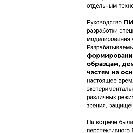
отдельным техн
ПИ
Руководство
разработки спе
моделирования 
Разрабатываемы
формирование
образцам, де
частям на ос
настоящее врем
экспериментальн
различных режим
зрения, защищен
На встрече был
перспективного 