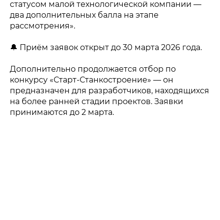
статусом малой технологической компании —
два дополнительных балла на этапе
рассмотрения».
Политика конфиденциальности
© 2015-2026 НАУРР. Все права защищены.
При использовании материалов ссылка на ROBOTUNION.RU —
🔔 Приём заявок открыт до 30 марта 2026 года.
обязательна
© 2015-2026 НАУРР. Все права защищены. При использовании
Дополнительно продолжается отбор по
материалов ссылка на ROBOTUNION.RU — обязательна
конкурсу «Старт-Станкостроение» — он
предназначен для разработчиков, находящихся
на более ранней стадии проектов. Заявки
принимаются до 2 марта.