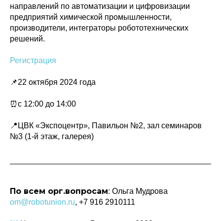
направлений по автоматизации и цифровизации
предприятий химической промышленности,
производители, интеграторы робототехнических
решений.
Политика конфиденциальности
© 2015-2026 НАУРР. Все права защищены.
Регистрация
При использовании материалов ссылка на ROBOTUNION.RU — обязательна
📌22 октября 2024 года
© 2015-2026 НАУРР. Все права защищены. При использовании материалов
ссылка на ROBOTUNION.RU — обязательна
⏰с 12:00 до 14:00
📍ЦВК «Экспоцентр», Павильон №2, зал семинаров
№3 (1-й этаж, галерея)
По всем орг.вопросам
: Ольга Мудрова
om@robotunion.ru
, +7 916 2910111