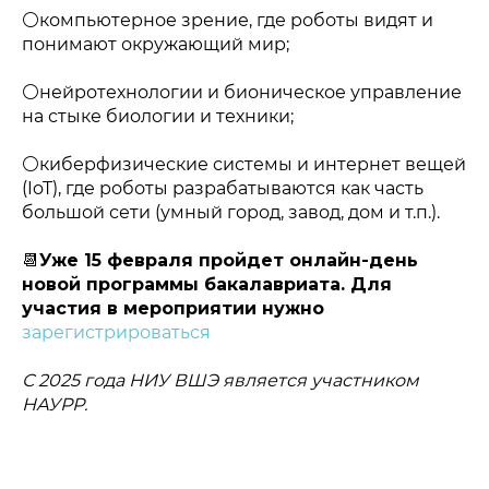
⚪️компьютерное зрение, где роботы видят и
понимают окружающий мир;
⚪️нейротехнологии и бионическое управление
на стыке биологии и техники;
⚪️киберфизические системы и интернет вещей
(IoT), где роботы разрабатываются как часть
большой сети (умный город, завод, дом и т.п.).
📆
Уже 15 февраля пройдет онлайн-день
новой программы бакалавриата. Для
участия в мероприятии нужно
Политика конфиденциальности
зарегистрироваться
© 2015-2026 НАУРР. Все права защищены.
При использовании материалов ссылка на ROBOTUNION.RU —
обязательна
С 2025 года НИУ ВШЭ является участником
© 2015-2026 НАУРР. Все права защищены. При использовании
НАУРР.
материалов ссылка на ROBOTUNION.RU — обязательна