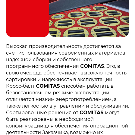
Высокая производительность достигается за
счет использования современных материалов,
надежной сборки и собственного
программного обеспечения
COMITAS
. Это, в
свою очередь, обеспечивает высокую точность
сортировки и надежность в эксплуатации.
Кросс-белт
COMITAS
способен работать в
безостановочном режиме эксплуатации,
отличается низким энергопотреблением, а
Политика конфиденциальности
© 2015-2026 НАУРР. Все права защищены.
также легкостью в управлении и обслуживании.
При использовании материалов ссылка на ROBOTUNION.RU —
обязательна
Сортировочные решения от
COMITAS
могут
быть реализованы в необходимой
© 2015-2026 НАУРР. Все права защищены. При использовании
материалов ссылка на ROBOTUNION.RU — обязательна
конфигурации для обеспечения операционной
деятельности Заказчика, возможно их