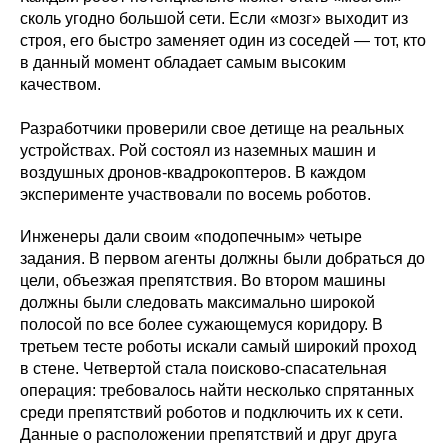
сколь угодно большой сети. Если «мозг» выходит из
строя, его быстро заменяет один из соседей — тот, кто
в данный момент обладает самым высоким
качеством.
Разработчики проверили свое детище на реальных
устройствах. Рой состоял из наземных машин и
Политика конфиденциальности
воздушных дронов-квадрокоптеров. В каждом
© 2015-2026 НАУРР. Все права защищены.
При использовании материалов ссылка на ROBOTUNION.RU — обязательна
эксперименте участвовали по восемь роботов.
© 2015-2026 НАУРР. Все права защищены. При использовании материалов
Инженеры дали своим «подопечным» четыре
ссылка на ROBOTUNION.RU — обязательна
задания. В первом агенты должны были добраться до
цели, объезжая препятствия. Во втором машины
должны были следовать максимально широкой
полосой по все более сужающемуся коридору. В
третьем тесте роботы искали самый широкий проход
в стене. Четвертой стала поисково-спасательная
операция: требовалось найти несколько спрятанных
среди препятствий роботов и подключить их к сети.
Данные о расположении препятствий и друг друга