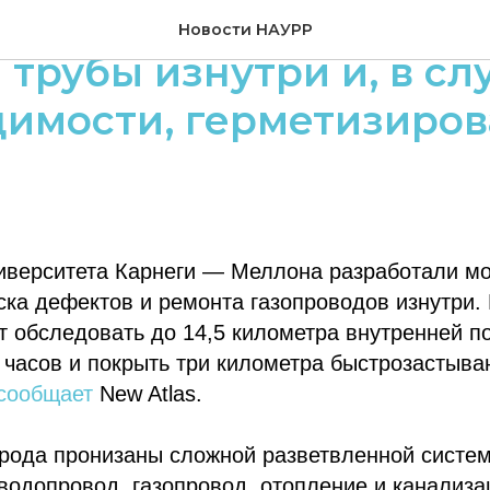
ый робот будет обсле
Новости НАУРР
 трубы изнутри и, в сл
имости, герметизиров
иверситета Карнеги — Меллона разработали мо
ка дефектов и ремонта газопроводов изнутри. 
 обследовать до 14,5 километра внутренней п
 часов и покрыть три километра быстрозастыв
сообщает
New Atlas.
рода пронизаны сложной разветвленной систе
водопровод, газопровод, отопление и канализа