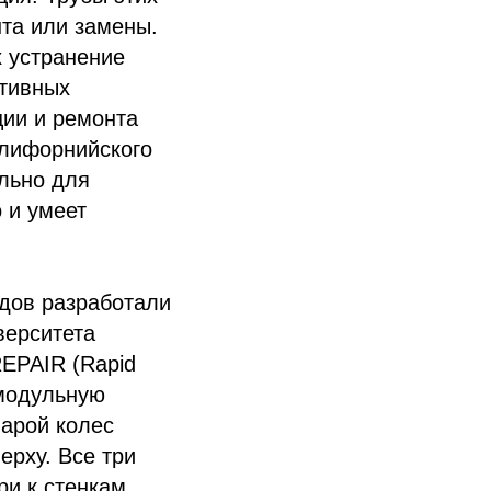
нта или замены.
х устранение
ктивных
ции и ремонта
лифорнийского
ально для
 и умеет
одов разработали
верситета
EPAIR (Rapid
т модульную
арой колес
ерху. Все три
ри к стенкам