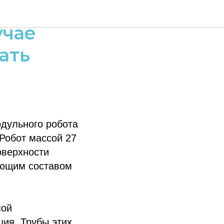
довать
учае
ать
дульного робота
Робот массой 27
оверхности
ающим составом
мой
ция. Трубы этих