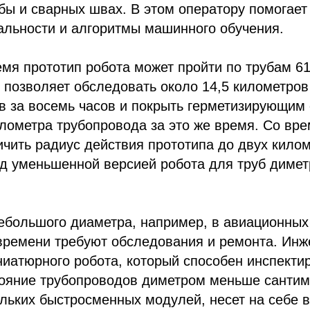
бы и сварных швах. В этом оператору помогает
альности и алгоритмы машинного обучения.
мя прототип робота может пройти по трубам 61
 позволяет обследовать около 14,5 километро
в за восемь часов и покрыть герметизирующим
илометра трубопровода за это же время. Со вр
чить радиус действия прототипа до двух килом
ад уменьшенной версией робота для труб диме
ебольшого диаметра, например, в авиационных 
времени требуют обследования и ремонта. Инж
иатюрного робота, который способен инспекти
тояние трубопроводов диметром меньше сантим
ссылка на ROBOTUNION.RU — обязательна
ольких быстросменных модулей, несет на себе 