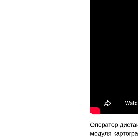
Оператор дистан
модуля картогр