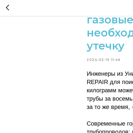
Модульн
газовые
необход
утечку
2024-02-15 11:46
Инженеры из Ун
REPAIR для поис
килограмм может
трубы за восемь
за то же время,
Современные го
трубопроводов: 