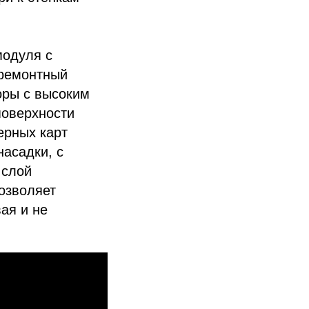
модуля с
 ремонтный
оры с высоким
поверхности
ерных карт
асадки, с
 слой
озволяет
ая и не