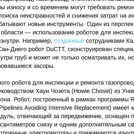
ы износу и со временем могут требовать ремо
поиска неисправностей и снижения затрат на и
батывают новые инструменты. Один из перспе
 области — использование роботов для инспек
изнутри. Например,
созданный
сотрудниками Ка
Сан-Диего робот DuCTT, сконструирован специ
три труб и может не только осматривать их, но
зовавшиеся засоры.
ого робота для инспекции и ремонта газопров
ководством Хауи Чозета (Howie Choset) из Уни
на. Робот, построенный в рамках программы R
 Pipelines Avoiding Intensive Replacement) имее
одуль, отвечающий за передвижение, оснащен п
сантиметров снизу и одним дополнительным св
строенные электромоторы и прижимаются изнут