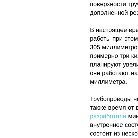
поверхности тру
дополненной ре
В настоящее вре
работы при этом
305 миллиметро
примерно три к
планируют увели
они работают н
миллиметра.
Трубопроводы н
также время от 
разработали
мин
Политика конфиденциальности
внутреннее сос
© 2015-2026 НАУРР. Все права защищены. При использовании материалов 
состоит из неск