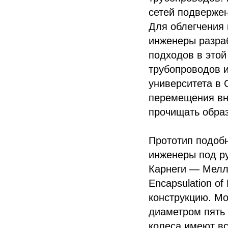
сетей подвержен
Для облегчения 
инженеры разра
подходов в этой
трубопроводов 
университета в 
перемещения вну
прочищать обра
Прототип подобн
инженеры под ру
Карнеги — Мелло
Encapsulation of
конструкцию. М
диаметром пять 
колеса имеют в