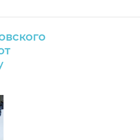
овского
ют
у