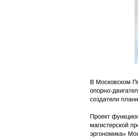
В Московском П
опорно-двигател
создатели плани
Проект функцион
магистерской п
эргономика» Мос