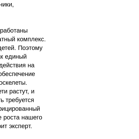
ники,
зработаны
атный комплекс.
детей. Поэтому
ак единый
действия на
 обеспечение
оскелеты.
ти растут, и
ь требуется
ифицированный
е роста нашего
ит эксперт.