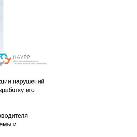
кции нарушений
зработку его
оводителя
темы и