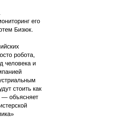
а
мониторинг его
ртем Бизюк.
сийских
осто робота,
д человека и
мпанией
дустриальным
дут стоить как
 — объясняет
истерской
мика»