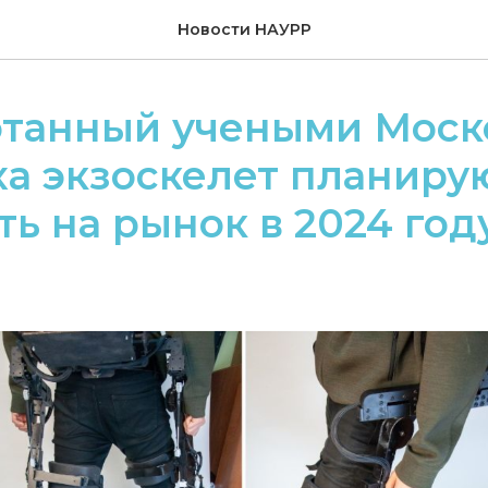
Новости НАУРР
отанный учеными Моск
а экзоскелет планиру
ть на рынок в 2024 год