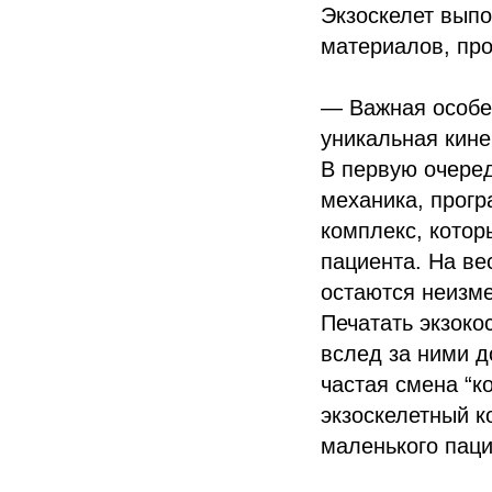
Экзоскелет выпо
материалов, про
— Важная особен
уникальная кин
В первую очеред
механика, прогр
комплекс, котор
пациента. На ве
остаются неизме
Печатать экзоко
вслед за ними д
частая смена “
экзоскелетный 
маленького паци