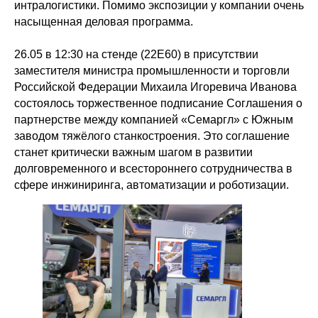
интралогистики. Помимо экспозиции у компании очень
насыщенная деловая программа.
26.05 в 12:30 на стенде (22Е60) в присутствии
заместителя министра промышленности и торговли
Российской Федерации Михаила Игоревича Иванова
состоялось торжественное подписание Соглашения о
партнерстве между компанией «Семаргл» с Южным
заводом тяжёлого станкостроения. Это соглашение
станет критически важным шагом в развитии
долговременного и всестороннего сотрудничества в
сфере инжиниринга, автоматизации и роботизации.
Политика конфиденциальности
© 2015-2026 НАУРР. Все права защищены.
При использовании материалов ссылка на ROBOTUNION.RU — обязательна
© 2015-2026 НАУРР. Все права защищены. При использовании материалов
ссылка на ROBOTUNION.RU — обязательна