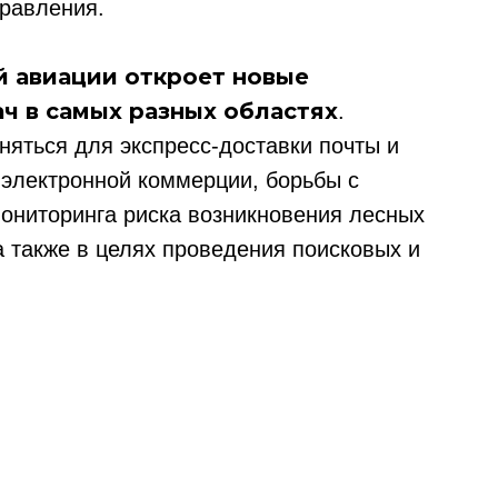
равления.
й авиации откроет новые
ч в самых разных областях
.
няться для экспресс-доставки почты и
 электронной коммерции, борьбы с
мониторинга риска возникновения лесных
а также в целях проведения поисковых и
ссылка на ROBOTUNION.RU — обязательна
се права защищены.
териалов ссылка на ROBOTUNION.RU — обязательна