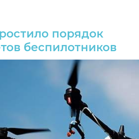
ростило порядок
тов беспилотников