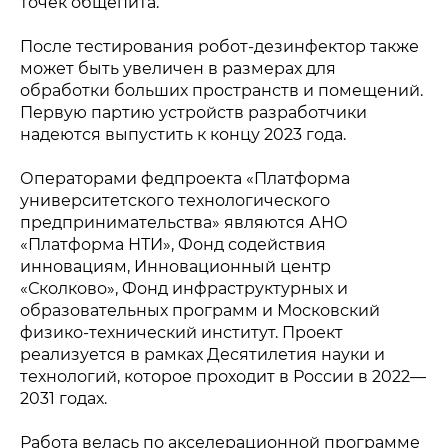
точек общепита.
После тестирования робот-дезинфектор также
может быть увеличен в размерах для
обработки больших пространств и помещений.
Первую партию устройств разработчики
надеются выпустить к концу 2023 года.
Операторами федпроекта «Платформа
университетского технологического
предпринимательства» являются АНО
«Платформа НТИ», Фонд содействия
инновациям, Инновационный центр
«Сколково», Фонд инфраструктурных и
Политика конфиденциальности
образовательных программ и Московский
© 2015-2026 НАУРР. Все права защищены.
При использовании материалов ссылка на ROBOTUNION.RU —
физико-технический институт. Проект
обязательна
реализуется в рамках Десятилетия науки и
© 2015-2026 НАУРР. Все права защищены. При использовании
технологий, которое проходит в России в 2022—
материалов ссылка на ROBOTUNION.RU — обязательна
2031 годах.
Работа велась по акселерационной программе