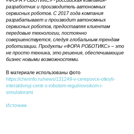
«ФОРА РОБОТИКС» - российская компания-
разработчик и производитель автономных
Политика конфиденциальности
сервисных роботов. С 2017 года компания
© 2015-2026 НАУРР. Все права защищены.
При использовании материалов ссылка на ROBOTUNION.RU — обязательна
разрабатывает и производит автономных
сервисных роботов, предоставляя клиентам
© 2015-2026 НАУРР. Все права защищены. При использовании материалов
ссылка на ROBOTUNION.RU — обязательна
передовые технологии, постоянно
совершенствуется, следуя глобальным трендам
роботизации. Продукты «ФОРА РОБОТИКС» – это
не просто техника, это решения, обеспечивающие
бизнес новыми возможностями.
В материале использованы фото
https://cherinfo.ru/news/131249-v-cerepovce-otkryli-
interaktivnyj-centr-s-robotom-regulirovsikom-i-
simulatorami
Источник