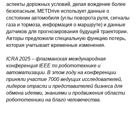
Политика конфиденциальности
аспекты дорожных условий, делая вождение более
© 2015-2026 НАУРР. Все права защищены.
безопасным. METDrive использует данные о
При использовании материалов ссылка на ROBOTUNION.RU — обязательна
состоянии автомобиля (углы поворота руля, cигналы
© 2015-2026 НАУРР. Все права защищены. При использовании материалов
газа и тормоза, информация о маршруте) и данные
ссылка на ROBOTUNION.RU — обязательна
датчиков для прогнозирования будущей траектории.
Авторы предложили специальную функцию потерь,
которая учитывает временные изменения.
ICRA 2025 – флагманская международная
конференция IEEE по робототехнике и
автоматизации. В этом году на конференции
приняли участие 7000 ведущих исследователей,
лидеров отрасли и представителей бизнеса для
обмена идеями, знаниями и продвижения области
робототехники на благо человечества.