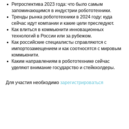
Ретроспектива 2023 года: что было самым
запоминающимся в индустрии робототехники.
Тренды рынка робототехники в 2024 году: куда
сейчас идут компании и какие цели преследуют.
Как влиться в коммьюнити инновационных
технологий в России или за рубежом.
Как российские специалисты справляются с
импортозамещением и как соотносятся с мировым
коммьюнити.
Каким направлениям в робототехнике сейчас
уделяют внимание государство и стейкхолдеры.
Политика конфиденциальности
© 2015-2026 НАУРР. Все права защищены.
При использовании материалов ссылка на ROBOTUNION.RU — обязательна
Для участия необходимо
зарегистрироваться
© 2015-2026 НАУРР. Все права защищены. При использовании материалов
ссылка на ROBOTUNION.RU — обязательна