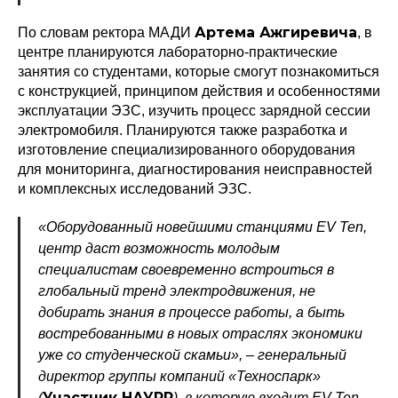
Артема Ажгиревича
По словам ректора МАДИ
, в
центре планируются лабораторно-практические
занятия со студентами, которые смогут познакомиться
с конструкцией, принципом действия и особенностями
эксплуатации ЭЗС, изучить процесс зарядной сессии
электромобиля. Планируются также разработка и
изготовление специализированного оборудования
для мониторинга, диагностирования неисправностей
и комплексных исследований ЭЗС.
«Оборудованный новейшими станциями EV Ten,
Политика конфиденциальности
центр даст возможность молодым
© 2015-2026 НАУРР. Все права защищены.
При использовании материалов ссылка на ROBOTUNION.RU — обязательна
специалистам своевременно встроиться в
глобальный тренд электродвижения, не
© 2015-2026 НАУРР. Все права защищены. При использовании материалов
ссылка на ROBOTUNION.RU — обязательна
добирать знания в процессе работы, а быть
востребованными в новых отраслях экономики
уже со студенческой скамьи», – генеральный
директор группы компаний «Техноспарк»
Участник НАУРР
(
), в которую входит EV Ten,