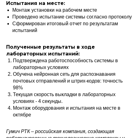
Испытания на месте:
Монтаж установки на рабочем месте
Проведено испытание системы согласно протоколу
Сформирован итоговый отчет по результатам
испытаний
Полученные результаты в ходе
лабораторных испытаний:
Подтверждена работоспособность системы в
лабораторных условиях
Обучена нейронная сеть для распознавания
Политика конфиденциальности
© 2015-2026 НАУРР. Все права защищены.
почтовых отправлений и штрих-кодов: точность
При использовании материалов ссылка на ROBOTUNION.RU — обязательна
98%
© 2015-2026 НАУРР. Все права защищены. При использовании материалов
Текущая скорость выкладки в лабораторных
ссылка на ROBOTUNION.RU — обязательна
условиях - 4 секунды.
Монтаж оборудования и испытания на месте в
октябре
Гумич РТК – российская компания, создающая